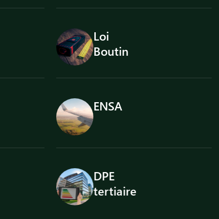
État
des risques
Audit
énergétique
Assainissement
non collectif