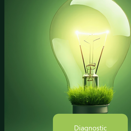
Diagnostic
Di
Amiante
Te
Diagnostic
Di
Gaz
Pl
DPE
Lo
Ca
Diagnostic