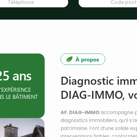
À propos
25 ans
Diagnostic immo
’EXPÉRIENCE
DIAG-IMMO, vot
S LE BÂTIMENT
AF. DIAG-IMMO
accompagne part
diagnostics immobiliers, qu’il s’
patrimoine. Fort d’une solide ex
interventions fiables, conforme