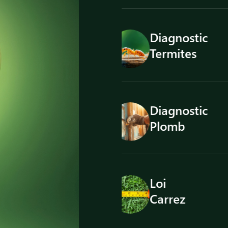
agnostic
Loi
rmites
Boutin
agnostic
ENSA
omb
i
DPE
rrez
tertiaire