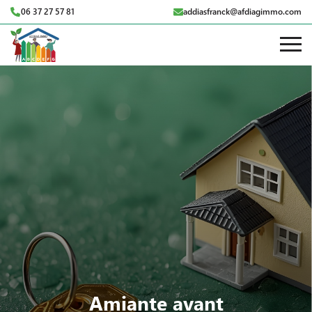
06 37 27 57 81
addiasfranck@afdiagimmo.com
Amiante avant