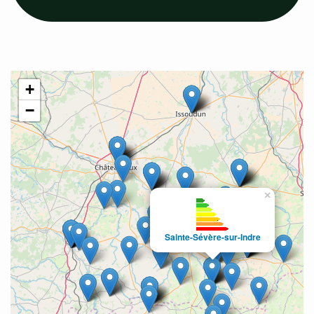
+
−
×
Sainte-Sévère-sur-Indre