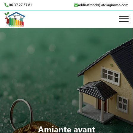
06 37 27 57 81
addiasfranck@afdiagimmo.com
Amiante avant