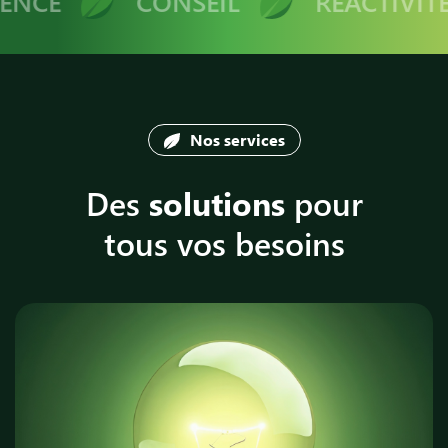
NCE
CONSEIL
RÉACTIVITÉ
Nos services
Des
solutions
pour
tous vos besoins