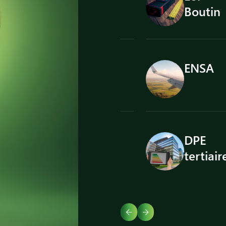
rmites
Boutin
agnostic
ENSA
omb
i
DPE
rrez
tertiaire