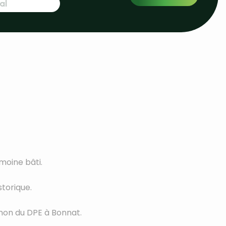
moine bâti.
storique.
 non du DPE à Bonnat.