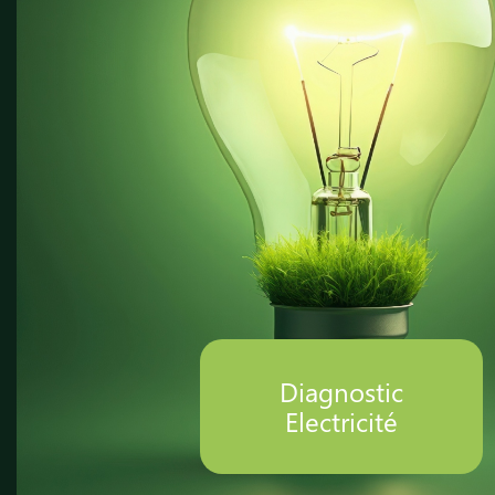
Amiante
Te
Diagnostic
Di
Gaz
Pl
DPE
Lo
Ca
Diagnostic
Electricité